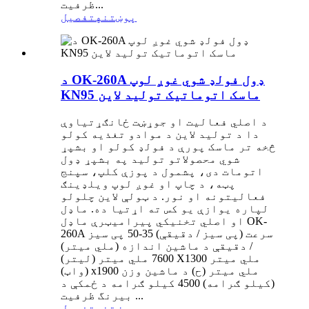
ظرفیت...
پوښتنه
تفصیل
د OK-260A ډول فولډ شوي غوږ لوپ
KN95 ماسک اتوماتیک تولید لاین
د اصلي فعالیت او جوړښت ځانګړتیاوې
دا د تولید لاین د موادو تغذیه کولو
څخه تر ماسک پورې د فولډ کولو او بشپړ
شوي محصولاتو تولید په بشپړ ډول
اتومات دی، پشمول د پوزې کلپ، سپنج
پټه، د چاپ او غوږ لوپ ویلډینګ
فعالیتونه او نور. د ټولې لاین چلولو
لپاره یوازې یو کس ته اړتیا ده. ماډل
او اصلي تخنیکي پیرامیټرې ماډل OK-
260A سرعت (پی سیز / دقیقې) 35-50 پی سیز
/ دقیقې د ماشین اندازه (ملي میتر)
7600 ملي میتر (لیتر) X1300 ملي میتر
(واټ) x1900 ملي میتر (ح) د ماشین وزن
(کیلو ګرامه) 4500 کیلو ګرامه د ځمکې د
بیرنگ ظرفیت ...
پوښتنه
تفصیل