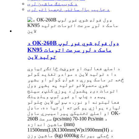
د کوټینګ ماشین لړۍ
د چاپیریال ساتنې تجهیزاتو لړۍ
د OK-260B ډول فولډ شوي غوږ لوپ
KN95 ماسک د لوړ سرعت اتومات
تولید لاین
د اصلي فعالیت او جوړښت ځانګړتیاوې
دا د تولید لاین د موادو تغذیه کولو
څخه تر ماسک پورې د فولډ کولو او بشپړ
شوي محصولاتو تولید په بشپړ ډول
اتومات دی، پشمول د پوزې کلپ، سپنج
پټه، د چاپ او غوږ لوپ ویلډینګ
فعالیتونه او نور. د ټولې لاین چلولو
لپاره یوازې یو کس ته اړتیا ده. ماډل
او اصلي تخنیکي پیرامیټرې ماډل OK-
260B سرعت (pcs/min) 70-100 Pcs/min د
ماشین اندازه (mm)
11500mm(L)X1300mm(W)x1900mm(H) د
ماشین وزن (kg) 6000kg د ځمکې بیرنگ