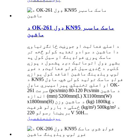
د OK-261 ډول KN95 ماسک ماسټر
ماشین
د اصلي فعالیت او جوړښت ځانګړتیاوې
دا ماشین د موادو تغذیه کولو څخه تر
ماسک پورې فولډینګ او سیل کول په
بشپړ ډول اتوماتیک دی، پشمول د پوزې
کلپ، د څنډې سیل کولو فعالیت، د غوږ
لوپ ویلډینګ ماشین اضافه کول یوازې
د KN95 فولډ ماسک تولید کولی شي. ماډل
او اصلي تخنیکي پیرامیټرې ماډل OK-
261 سرعت (pcs/min) 80-120 Pcs/min د ماشین
اندازه (mm) 5200mm(L) X1100mm(W)
x1800mm(H) د ماشین وزن (kg) 1800kg د
ځمکې د بارولو ظرفیت (kg/m²) 500kg/m² د
بریښنا رسولو 220V 50H...
پوښتنه
تفصیل