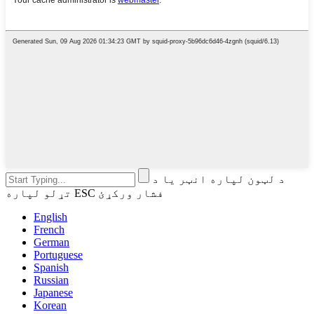
د لټون لپاره انټر یا د
تړلو لپاره ESC فشار ورکړئ
English
French
German
Portuguese
Spanish
Russian
Japanese
Korean