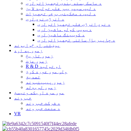
د ماسک بسته بندۍ تجهیزاتو لړۍ
د لیب سیپریټر فلم تولید لاین
د لیب د مخکینۍ برخې تجهیزات
د انرژۍ نوې لړۍ
د نوي انرژۍ فلم تجهیزاتو لړۍ
د ټوټې کولو ماشین لړۍ
د کوټینګ ماشین لړۍ
د چاپیریال ساتنې تجهیزاتو لړۍ
پوښتنې او ځوابونه
زموږ په اړه
زموږ تاریخ
زموږ عزت
R & D او تولید
ولې موږ غوره کړئ
تصدیق
زموږ پیټینټونه
زموږ لوبډله
موږ سره اړیکه ونیسئ
خبرونه
د شرکت خبرونه
د صنعت خبرونه
VR