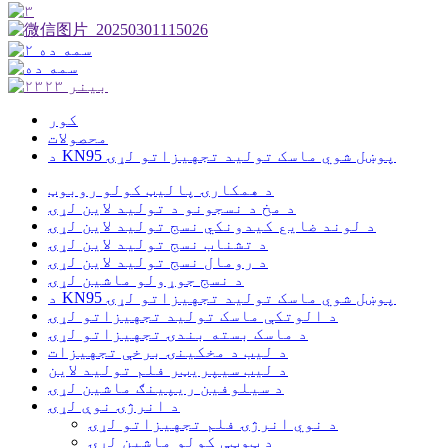
کور
محصولات
د KN95 پوښل شوي ماسک تولید تجهیزاتو لړۍ
د همکارۍ پالیټ کولو روبوټ
د مخ د نسجونو د تولید لاین لړۍ
د لوند ضایع کیدونکي نسج تولید لاین لړۍ
د تشناب نسج تولید لاین لړۍ
د رومال نسج تولید لاین لړۍ
د نسج جوړولو ماشین لړۍ
د KN95 پوښل شوي ماسک تولید تجهیزاتو لړۍ
د الوتکې ماسک تولید تجهیزاتو لړۍ
د ماسک بسته بندۍ تجهیزاتو لړۍ
د لیب د مخکینۍ برخې تجهیزات
د لیب سیپریټر فلم تولید لاین
د سیلوفین ریپینګ ماشین لړۍ
د انرژۍ نوې لړۍ
د نوي انرژۍ فلم تجهیزاتو لړۍ
د ټوټې کولو ماشین لړۍ