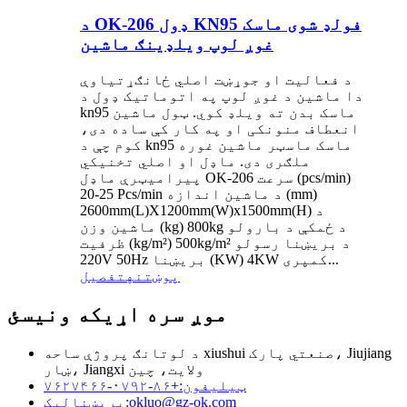
د OK-206 ډول KN95 فولډ شوی ماسک
غوږ لوپ ویلډینګ ماشین
د فعالیت او جوړښت اصلي ځانګړتیاوې
دا ماشین د غوږ لوپ په اتوماتيک ډول د
kn95 ماسک بدن ته ویلډ کوي. ټول ماشین
انعطاف منونکی او په کار کې ساده دی،
کوم چې د kn95 ماسک ماسټر ماشین غوره
ملګری دی. ماډل او اصلي تخنیکي
پیرامیټرې ماډل OK-206 سرعت (pcs/min)
20-25 Pcs/min د ماشین اندازه (mm)
2600mm(L)X1200mm(W)x1500mm(H) د
ماشین وزن (kg) 800kg د ځمکې د بارولو
ظرفیت (kg/m²) 500kg/m² د بریښنا رسولو
220V 50Hz بریښنا (KW) 4KW کمپری...
پوښتنه
تفصیل
موږ سره اړیکه ونیسئ
د لوتانګ پروژې ساحه xiushui صنعتي پارک، Jiujiang
ښار، Jiangxi ولایت، چین
ټیلیفون:
+۸۶-۰۷۹۲-۷۶۲۷۴۶۶
okluo@gz-ok.com
برېښنالیک: