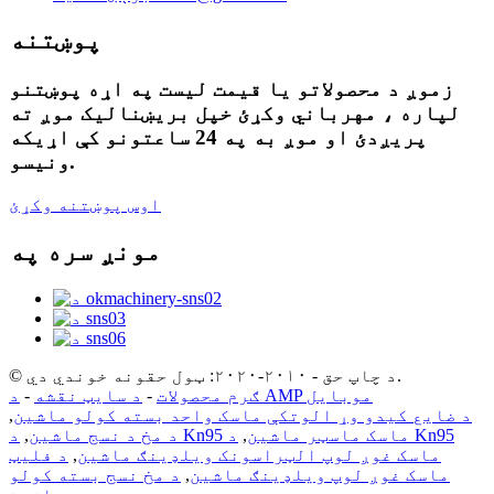
پوښتنه
زموږ د محصولاتو یا قیمت لیست په اړه پوښتنو
لپاره ، مهرباني وکړئ خپل بریښنالیک موږ ته
پریږدئ او موږ به په 24 ساعتونو کې اړیکه
ونیسو.
اوس پوښتنه وکړئ
مونږ سره په
© د چاپ حق - ۲۰۱۰-۲۰۲۰: ټول حقونه خوندي دي.
د AMP موبایل
ګرم محصولات
-
د سایټ نقشه
-
د ضایع کیدو وړ الوتکې ماسک واحد بسته کولو ماشین
,
د Kn95 ماسک ماسټر ماشین
,
د Kn95
د مخ د نسج ماشین
,
ماسک غوږ لوپ الټراسونک ویلډینګ ماشین
,
د فلیټ
ماسک غوږ لوپ ویلډینګ ماشین
,
د مخ نسج بسته کولو