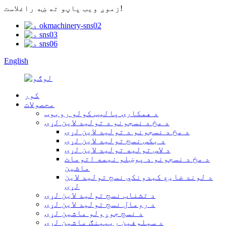
زموږ ویب پاڼو ته ښه راغلاست!
English
کور
محصولات
د همکارۍ پالیټ کولو روبوټ
د مخ د نسجونو د تولید لاین لړۍ
د مخ د نسجونو د تولید لاین لړۍ
د بکس نسج تولید لاین لړۍ
د لاس تولیه تولید لاین لړۍ
د مخ د نسجونو د پوښلو نیمه اتومات
ماشین
د لوند ضایع کیدونکي نسج تولید لاین
لړۍ
د تشناب نسج تولید لاین لړۍ
د رومال نسج تولید لاین لړۍ
د نسج جوړولو ماشین لړۍ
د سیلوفین ریپینګ ماشین لړۍ