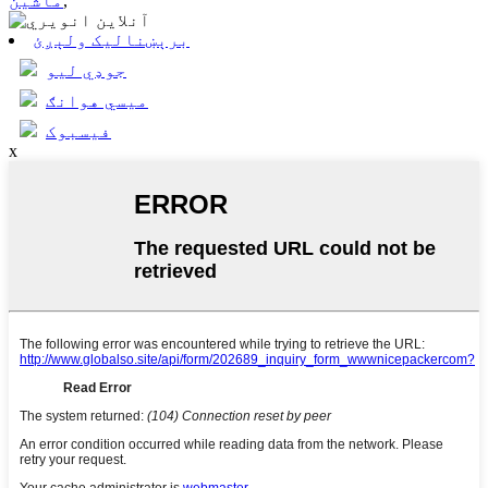
,
ماشین
برېښنالیک ولېږئ
جوډي لیو
میسي هوانګ
فیسبوک
x