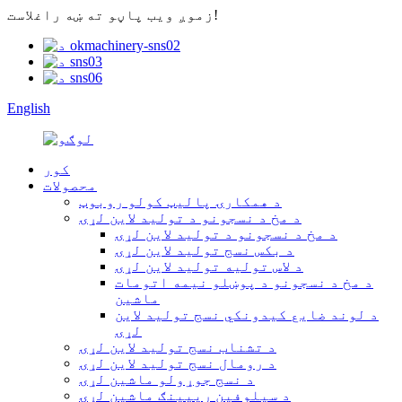
زموږ ویب پاڼو ته ښه راغلاست!
English
کور
محصولات
د همکارۍ پالیټ کولو روبوټ
د مخ د نسجونو د تولید لاین لړۍ
د مخ د نسجونو د تولید لاین لړۍ
د بکس نسج تولید لاین لړۍ
د لاس تولیه تولید لاین لړۍ
د مخ د نسجونو د پوښلو نیمه اتومات
ماشین
د لوند ضایع کیدونکي نسج تولید لاین
لړۍ
د تشناب نسج تولید لاین لړۍ
د رومال نسج تولید لاین لړۍ
د نسج جوړولو ماشین لړۍ
د سیلوفین ریپینګ ماشین لړۍ