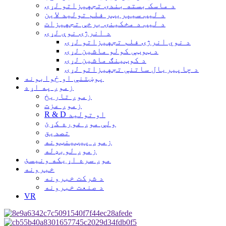
د ماسک بسته بندۍ تجهیزاتو لړۍ
د لیب سیپریټر فلم تولید لاین
د لیب د مخکینۍ برخې تجهیزات
د انرژۍ نوې لړۍ
د نوي انرژۍ فلم تجهیزاتو لړۍ
د ټوټې کولو ماشین لړۍ
د کوټینګ ماشین لړۍ
د چاپیریال ساتنې تجهیزاتو لړۍ
پوښتنې او ځوابونه
زموږ په اړه
زموږ تاریخ
زموږ عزت
R & D او تولید
ولې موږ غوره کړئ
تصدیق
زموږ پیټینټونه
زموږ لوبډله
موږ سره اړیکه ونیسئ
خبرونه
د شرکت خبرونه
د صنعت خبرونه
VR