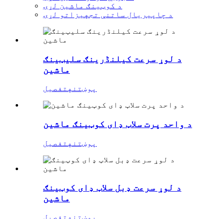
د کوټینګ ماشین لړۍ
د چاپیریال ساتنې تجهیزاتو لړۍ
د لوړ سرعت کیلنڈرینګ سلیټینګ
ماشین
پوښتنه
تفصیل
د واحد پرت سلاټ ډای کوټینګ ماشین
پوښتنه
تفصیل
د لوړ سرعت ډبل سلاټ ډای کوټینګ
ماشین
پوښتنه
تفصیل