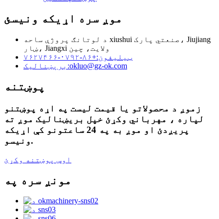
موږ سره اړیکه ونیسئ
د لوتانګ پروژې ساحه xiushui صنعتي پارک، Jiujiang
ښار، Jiangxi ولایت، چین
ټیلیفون:
+۸۶-۰۷۹۲-۷۶۲۷۴۶۶
okluo@gz-ok.com
برېښنالیک:
پوښتنه
زموږ د محصولاتو یا قیمت لیست په اړه پوښتنو
لپاره ، مهرباني وکړئ خپل بریښنالیک موږ ته
پریږدئ او موږ به په 24 ساعتونو کې اړیکه
ونیسو.
اوس پوښتنه وکړئ
مونږ سره په