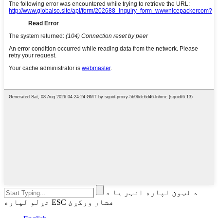
د لټون لپاره انټر یا د
تړلو لپاره ESC فشار ورکړئ