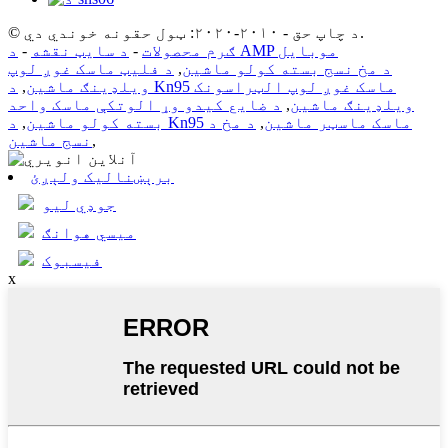
© د چاپ حق - ۲۰۱۰-۲۰۲۰: ټول حقونه خوندي دي.
د AMP موبایل
ګرم محصولات
-
د سایټ نقشه
-
د مخ نسج بسته کولو ماشین
,
د فلیټ ماسک غوږ لوپ
ویلډینګ ماشین
,
د Kn95 ماسک غوږ لوپ الټراسونک
ویلډینګ ماشین
,
د ضایع کیدو وړ الوتکې ماسک واحد
د Kn95 ماسک ماسټر ماشین
,
د مخ د
بسته کولو ماشین
,
,
نسج ماشین
برېښنالیک ولېږئ
جوډي لیو
میسي هوانګ
فیسبوک
x