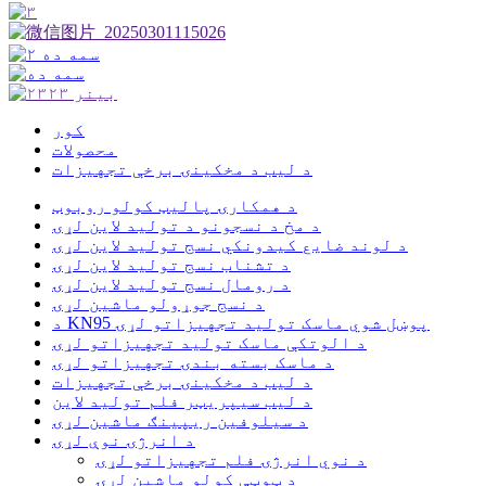
کور
محصولات
د لیب د مخکینۍ برخې تجهیزات
د همکارۍ پالیټ کولو روبوټ
د مخ د نسجونو د تولید لاین لړۍ
د لوند ضایع کیدونکي نسج تولید لاین لړۍ
د تشناب نسج تولید لاین لړۍ
د رومال نسج تولید لاین لړۍ
د نسج جوړولو ماشین لړۍ
د KN95 پوښل شوي ماسک تولید تجهیزاتو لړۍ
د الوتکې ماسک تولید تجهیزاتو لړۍ
د ماسک بسته بندۍ تجهیزاتو لړۍ
د لیب د مخکینۍ برخې تجهیزات
د لیب سیپریټر فلم تولید لاین
د سیلوفین ریپینګ ماشین لړۍ
د انرژۍ نوې لړۍ
د نوي انرژۍ فلم تجهیزاتو لړۍ
د ټوټې کولو ماشین لړۍ