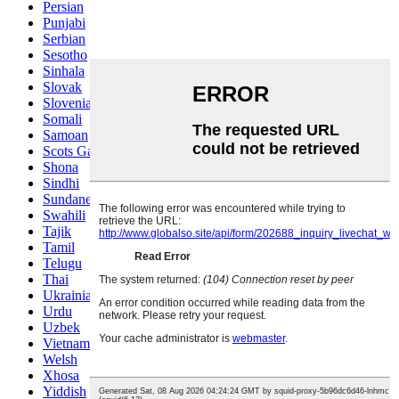
Persian
Punjabi
Serbian
Sesotho
Sinhala
Slovak
Slovenian
Somali
Samoan
Scots Gaelic
Shona
Sindhi
Sundanese
Swahili
Tajik
Tamil
Telugu
Thai
Ukrainian
Urdu
Uzbek
Vietnamese
Welsh
Xhosa
Yiddish