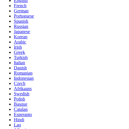
English
French
German
Portuguese
Spanish
Russian
Japanese
Korean
Arabic
Irish
Greek
Turkish
Italian
Danish
Romanian
Indonesian
Czech
Afrikaans
Swedish
Polish
Basque
Catalan
Esperanto
Hindi
Lao